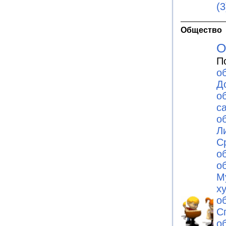
(3
Общество
О
П
о
Д
о
с
о
Л
С
о
о
М
х
о
С
о