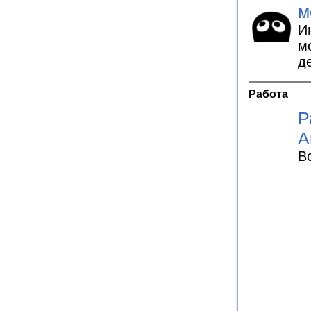
м
И
м
д
Работа
Р
А
В