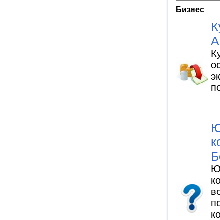
Бизнес
К
А
К
о
э
п
Ю
к
Б
Ю
к
в
п
к