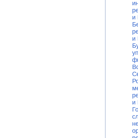
и
р
и 
Б
р
и 
Б
у
ф
В
С
Ро
м
р
и 
Г
с
н
о
р