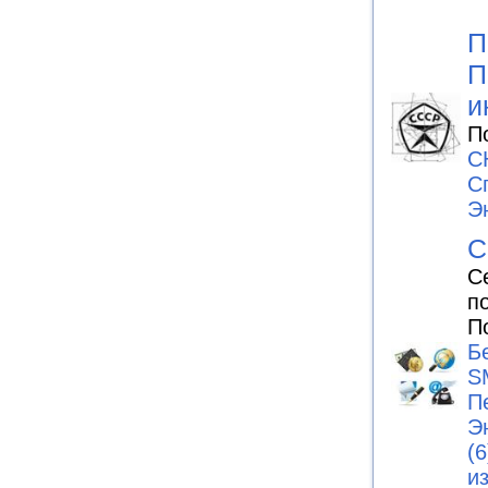
П
П
и
П
С
С
Э
С
С
п
П
Б
S
П
Э
(6
и