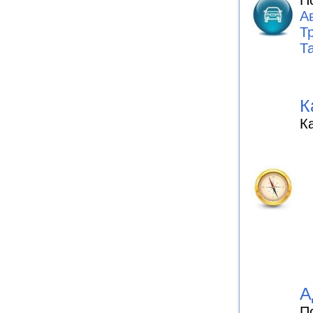
А
Т
Та
К
К
А
П