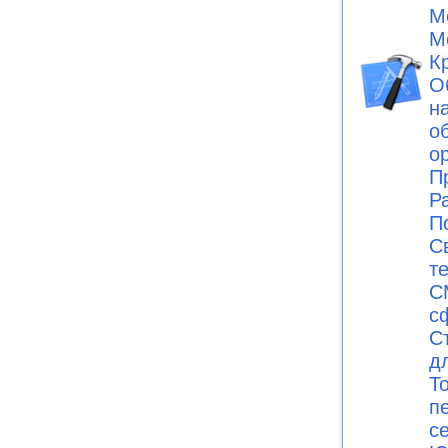
М
М
К
О
н
о
о
П
Р
П
С
т
С
с
С
д
Т
п
с