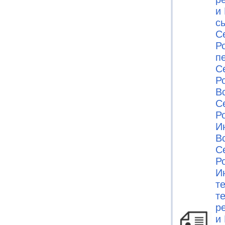
и 
с
С
Ро
п
С
Ро
В
С
Ро
И
В
С
Ро
И
т
т
р
и 