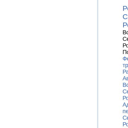
Р
С
Р
В
С
Р
П
Ф
т
Р
А
В
С
Ро
А
п
С
Ро