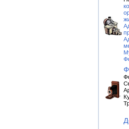
к
о
ж
А
п
А
м
М
Ф
Ф
Ф
С
А
К
Т
Д