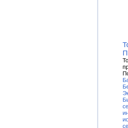
Т
П
Т
п
П
Б
Б
Э
Б
с
и
и
с