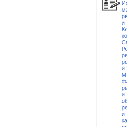
И
м
р
и 
К
к
С
Ро
р
р
и 
М
ф
р
и 
о
р
и 
к