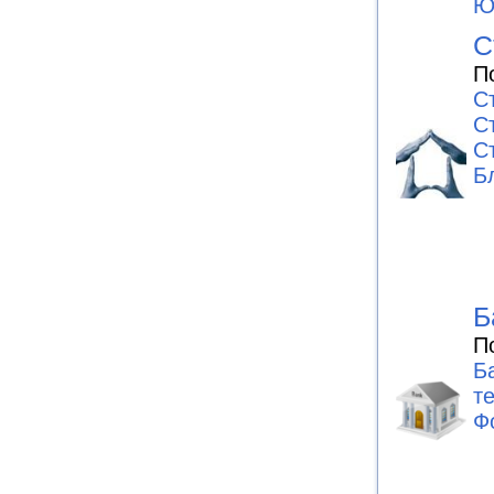
Ю
С
П
С
С
С
Б
Б
П
Б
т
Ф