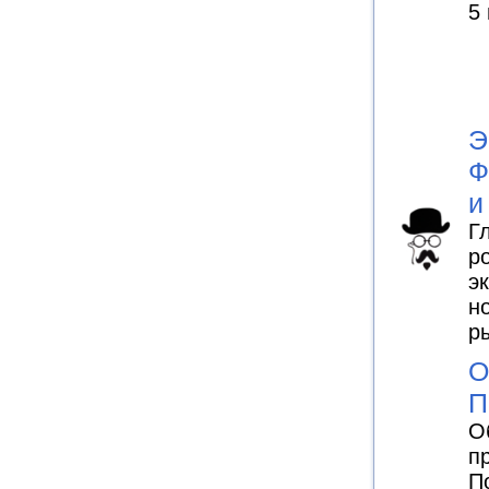
5
Э
Ф
и
Г
р
э
н
р
О
П
О
п
П