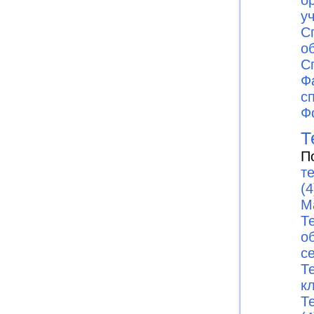
у
С
о
С
Ф
с
Ф
Т
П
т
(4
М
Т
о
с
Т
к
Т