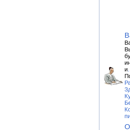
В
В
В
б
и
и
.
П
Р
З
К
Б
К
п
О