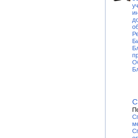
у
и
д
о
Р
Б
Б
п
О
Б
С
П
С
м
С
о