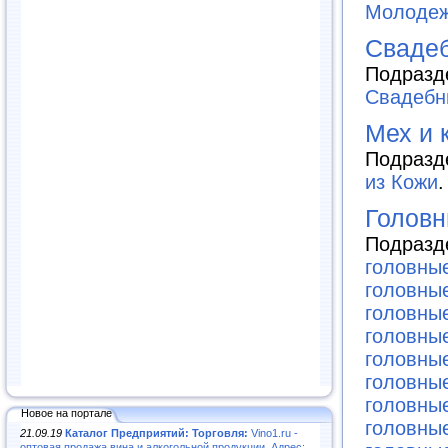
Молодеж
Сваде
Подразд
Свадебн
Мех и 
Подразд
из Кожи
.
Головн
Подразд
головны
головны
головны
головны
головны
головны
головны
Новое на портале
головны
21.09.19
Каталог Предприятий: Торговля:
Vino1.ru -
оптовая продажа вина и алкогольной продукции. Адрес: