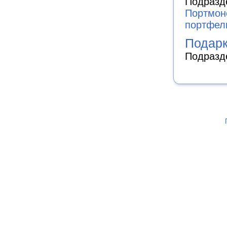
Подразд
Портмон
портфел
Подарк
Подразд