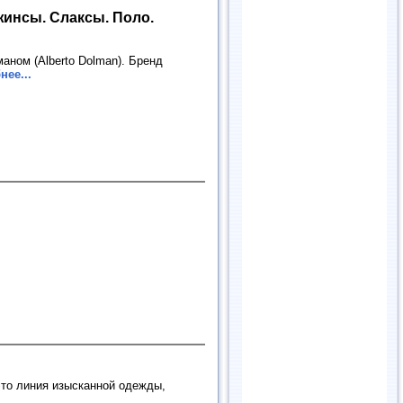
жинсы. Слаксы. Поло.
аном (Albеrto Dolman). Бренд
нее...
 это линия изысканной одежды,