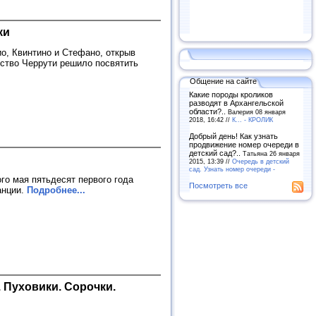
ки
ио, Квинтино и Стефано, открыв
ство Черрути решило посвятить
Общение на сайте
Какие породы кроликов
разводят в Архангельской
области?..
Валерия 08 января
2018, 16:42 //
К... - КРОЛИК
Добрый день! Как узнать
продвижение номер очереди в
детский сад?..
Татьяна 26 января
2015, 13:39 //
Очередь в детский
сад. Узнать номер очереди -
ого мая пятьдесят первого года
Посмотреть все
анции.
Подробнее...
. Пуховики. Сорочки.