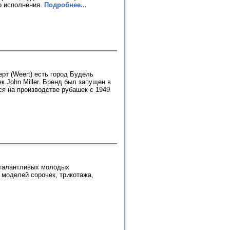
о исполнения.
Подробнее...
рт (Weert) есть город Будель
к John Miller. Бренд был запущен в
я на производстве рубашек с 1949
й талантливых молодых
 моделей сорочек, трикотажа,