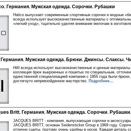
co. Германия. Мужская одежда. Сорочки. Рубашки
Hatico выпускает современные спортивные сорочки и модные «би
всегда использует высококачественные материалы с оптимальны
«легкий уход», тщательно уделяя внимание мелочам в изготовл
l. Германия. Мужская одежда. Брюки. Джинсы. Слаксы. Ч
Hiltl всегда использует высококачественные и ценные материалы в
коллекция брюк выкроенных и пошитых по специальным, отточен
единственной специализацией компании с 1955 года были брюки,
достигнуто непревзойденное мастерство.
Подробнее...
ues Britt. Германия. Мужская одежда. Сорочки. Рубашки
JACQUES BRITT - компания, выпускающая сорочки и аксессуары
JACQUES BRITT, основан Seidensticker Group в 1969 году. Сор
отлично сшиты, поэтому очень удобны в носке. Каждая деталь с