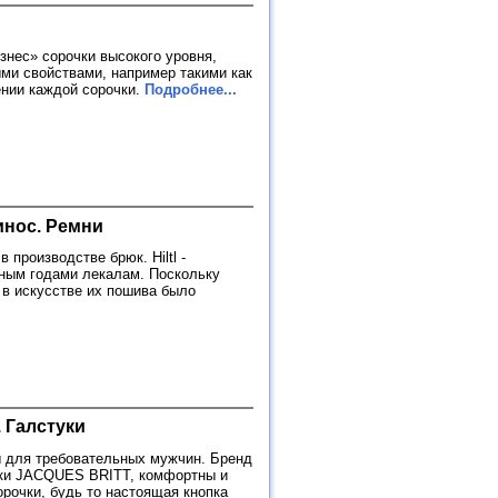
знес» сорочки высокого уровня,
ми свойствами, например такими как
ении каждой сорочки.
Подробнее...
инос. Ремни
 производстве брюк. Hiltl -
ным годами лекалам. Поскольку
 в искусстве их пошива было
. Галстуки
 для требовательных мужчин. Бренд
очки JACQUES BRITT, комфортны и
орочки, будь то настоящая кнопка