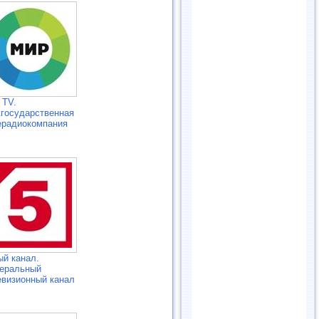
 TV.
государственная
ерадиокомпания
ый канал.
еральный
евизионный канал