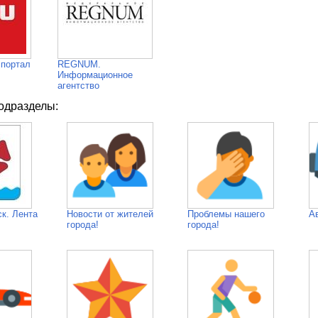
 портал
REGNUM.
Информационное
агентство
одразделы:
к. Лента
Новости от жителей
Проблемы нашего
А
города!
города!