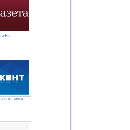
та.Ru
тиненталистъ