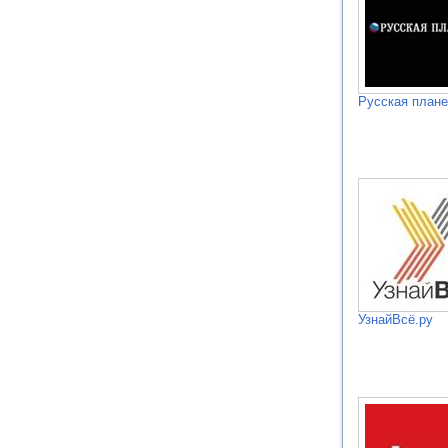
Русская плане
УзнайВсё.ру