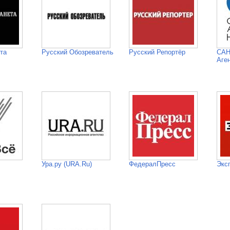
та
Русский Обозреватель
Русский Репортёр
САН
Аге
Ура.ру (URA.Ru)
ФедералПресс
Экс