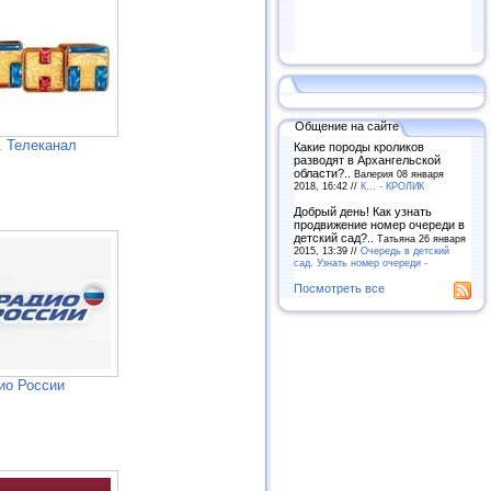
Общение на сайте
. Телеканал
Какие породы кроликов
разводят в Архангельской
области?..
Валерия 08 января
2018, 16:42 //
К... - КРОЛИК
Добрый день! Как узнать
продвижение номер очереди в
детский сад?..
Татьяна 26 января
2015, 13:39 //
Очередь в детский
сад. Узнать номер очереди -
Посмотреть все
ио России