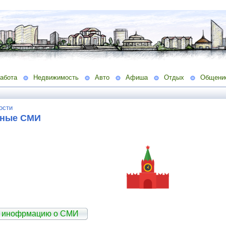
абота
Недвижимость
Авто
Афиша
Отдых
Общени
ости
ьные СМИ
ь инофрмацию о СМИ