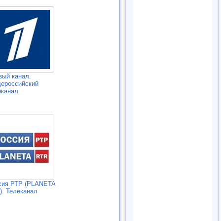
вый канал.
ероссийский
еканал
сия РТР (PLANETA
). Телеканал