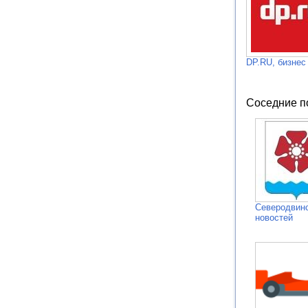
DP.RU, бизнес
Соседние п
Северодвинс
новостей