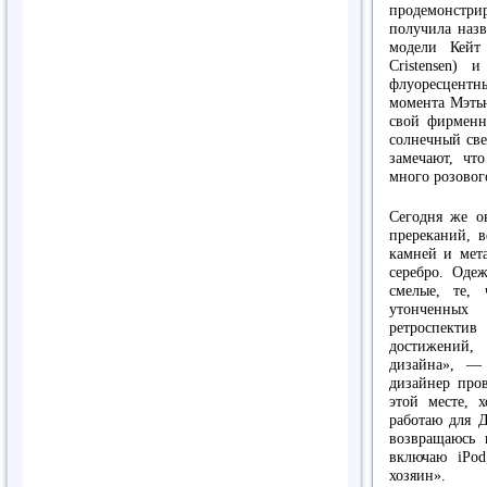
продемонстр
получила назв
модели Кейт
Cristensen) 
флуоресцентн
момента Мэтью
свой фирменн
солнечный све
замечают, чт
много розовог
Сегодня же о
пререканий, в
камней и мета
серебро. Оде
смелые, те,
утонченных
ретроспектив
достижений,
дизайна», —
дизайнер пров
этой месте, 
работаю для Д
возвращаюсь 
включаю iPod
хозяин».