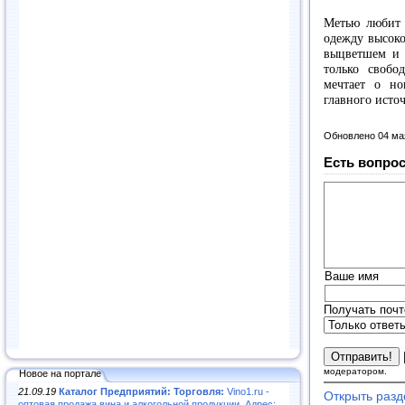
Метью любит 
одежду высоко
выцветшем и 
только свобо
мечтает о но
главного исто
Обновлено 04 ма
Есть вопрос
Ваше имя
Получать почт
модератором.
Новое на портале
21.09.19
Каталог Предприятий: Торговля:
Vino1.ru -
Открыть разд
оптовая продажа вина и алкогольной продукции. Адрес: