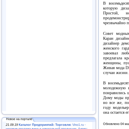
В восемьдеся
которую диз
Простой, 
продемонстри
чрезвычайно п
Совет модны
Каран дизайн
дизайнер демо
женского гар
завоевал люб
предлагала к
женщины, пус
Живая мода DK
случаи жизни.
В восемьдеся
молодежную к
понравились ц
Дому моды пр
но все же, п
году моделье
она остается 
Новое на портале
Обновлено 04 ма
21.09.19
Каталог Предприятий: Торговля:
Vino1.ru -
оптовая продажа вина и алкогольной продукции. Адрес: