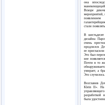
она впослед
манекенщицей,
Вскоре девоч
мероприятий, 
появлением
галантерейщик
стали появлять
В шестьдеся
дизайна Парсо
очень прести
продлился. Де
ее пригласили
Это был пере
нее появляетс
Почти в то же
обнаруживаетс
умирает, а бр
Это случилось 
Возглавив До
Klein II». Н
управляющего
разработкой 
была удостоены