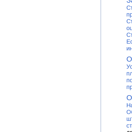
С
п
С
о
С
E
и
О
У
п
п
п
О
Н
О
ш
с