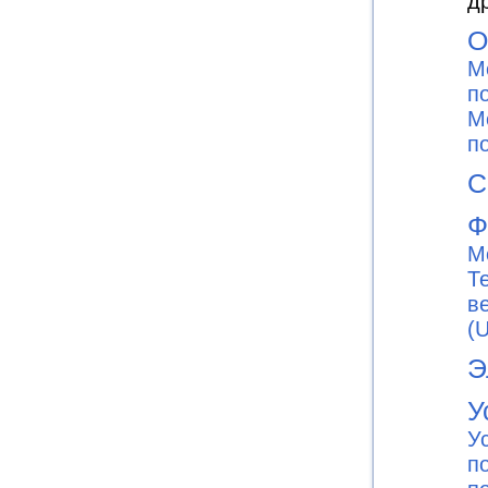
д
О
М
п
М
п
С
Ф
М
Т
в
(
Э
У
У
п