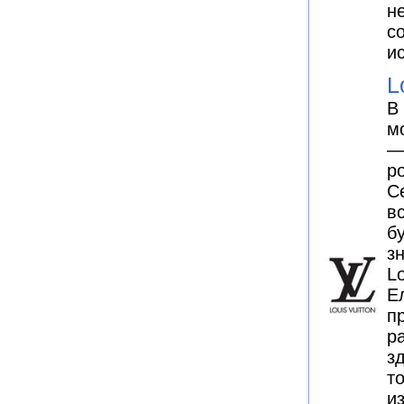
н
с
и
L
В
м
— 
р
С
в
б
з
Lo
Е
п
р
з
т
и