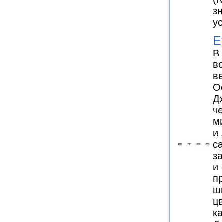
з
у
E
В
в
в
О
Д
ч
м
и
с
з
и
п
ш
ц
к