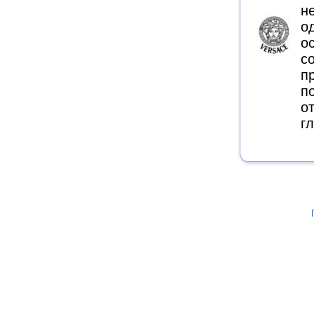
н
о
о
с
п
п
о
г