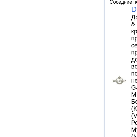
Соседние п
D
Д
&
к
п
с
п
д
в
п
н
G
М
Б
(
(
Ро
М
(N