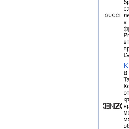
б
с
л
в
ф
P
в
п
L
K
В
T
К
о
к
я
м
м
о