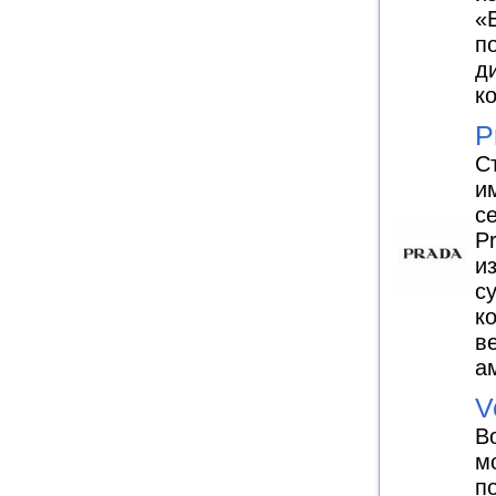
«
п
д
к
P
С
и
с
P
и
с
к
в
а
V
В
м
п