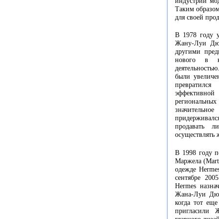
индустрии мод
Таким образом
для своей про
В 1978 году 
Жану-Луи Дюм
другими пред
нового в к
деятельностью
были увеличе
превратилс
эффективной 
региональных 
значительное
придерживалс
продавать л
осуществлять 
В 1998 году п
Маржела (Marti
одежде Hermes
сентябре 200
Hermes назна
Жана-Луи Дю
когда тот ещ
пригласили Ж