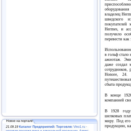
приспособле
оборудовани
владелец Herm
шведского и
покупателей
Hermes, и ас
получило осо
перевести как 
Использование
в гольф стало
ажиотаж. Эми
даже создал 
сотрудников, 
Honore, 24.
путешествова
сбыта продукц
В конце 192
компанией сво
В 1928 году
шелковых плат
миру. Под его
Новое на портале
продукцию, ка
21.09.19
Каталог Предприятий: Торговля:
Vino1.ru -
оптовая продажа вина и алкогольной продукции. Адрес: