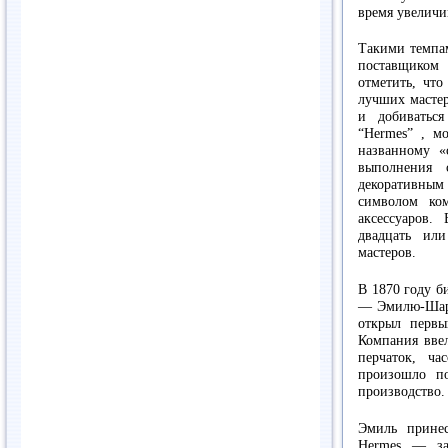
время увеличи
Такими темпам
поставщиком
отметить, чт
лучших мастер
и добиваться
“Hermes” , м
названному 
выполнения 
декоративным 
символом ком
аксессуаров.
двадцать ил
мастеров.
В 1870 году б
— Эмилю-Шарл
открыл первы
Компания вве
перчаток, ча
произошло п
производство.
Эмиль прине
Hermes — за