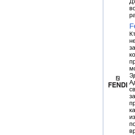
Д
в
р
F
К
н
з
к
п
м
Э
А
с
з
п
к
и
п
в