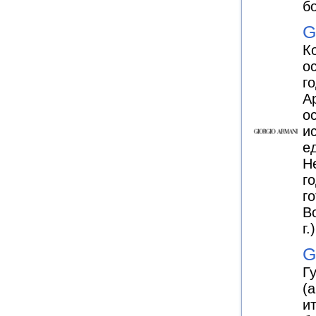
б
G
К
о
г
А
о
и
е
Н
г
г
B
г.)
G
Г
(
и