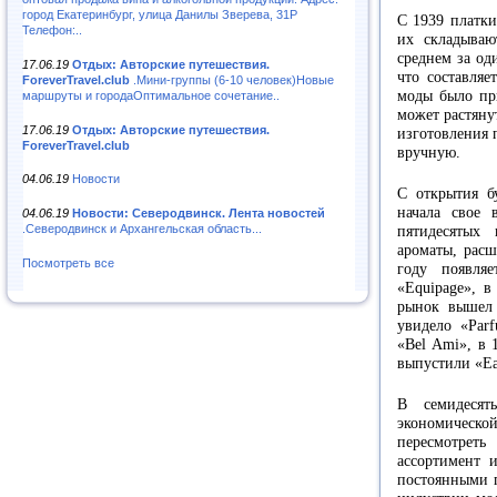
город Екатеринбург, улица Данилы Зверева, 31Р
С 1939 платк
Телефон:..
их складываю
среднем за од
17.06.19
Отдых: Авторские путешествия.
что составляе
ForeverTravel.club
.Мини-группы (6-10 человек)Новые
моды было при
маршруты и городаОптимальное сочетание..
может растяну
17.06.19
Отдых: Авторские путешествия.
изготовления 
ForeverTravel.club
вручную.
04.06.19
Новости
С открытия б
начала свое 
04.06.19
Новости: Северодвинск. Лента новостей
.Северодвинск и Архангельская область...
пятидесятых
ароматы, рас
Посмотреть все
году появля
«Equipage», в
рынок вышел 
увидело «Parf
«Bel Ami», в 
выпустили «Eau
В семидеся
экономическ
пересмотрет
ассортимент 
постоянными 