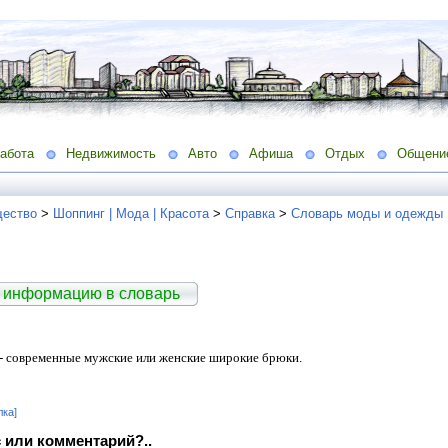
абота
Недвижимость
Авто
Афиша
Отдых
Общени
ество
>
Шоппинг | Мода | Красота
>
Справка
>
Словарь моды и одежды
 информацию в словарь
- современные мужские или женские широкие брюки.
лка]
 или комментарий?..