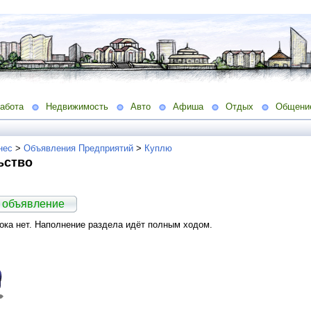
абота
Недвижимость
Авто
Афиша
Отдых
Общени
нес
>
Объявления Предприятий
>
Куплю
ьство
 объявление
ка нет. Наполнение раздела идёт полным ходом.